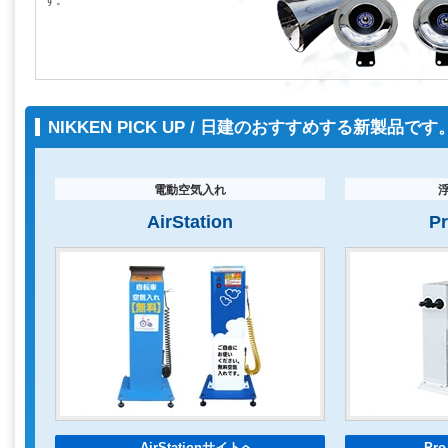
す。
NIKKEN PICK UP / 日建のおすすめする新製品です
電動空気入れ
AirStation
P
AirStationサイトへ
Pr