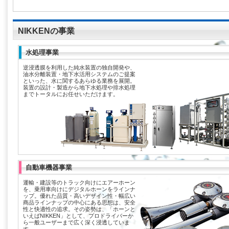
NIKKENの事業
水処理事業
逆浸透膜を利用した純水装置の独自開発や、
油水分離装置・地下水活用システムのご提案
といった、水に関するあらゆる業務を展開。
装置の設計・製造から地下水処理や排水処理
までトータルにお任せいただけます。
自動車機器事業
運輸・建設等のトラック向けにエアーホーン
を、乗用車向けにデジタルホーンをラインナ
ップ。優れた品質・高いデザイン性・幅広い
商品ラインナップの中心にある思想は、安全
性と快適性の追求。その姿勢は、「ホーンと
いえばNIKKEN」として、プロドライバーか
ら一般ユーザーまで広く深く浸透していま